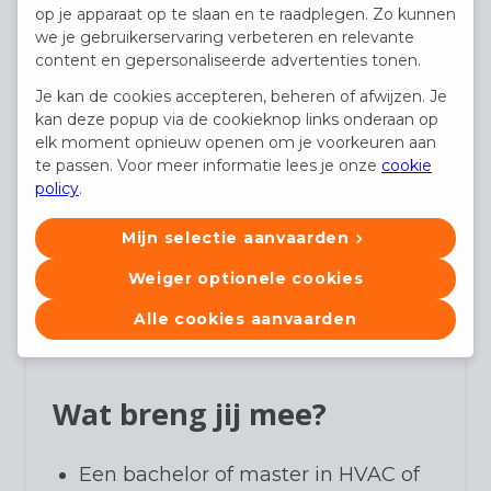
Kwaliteitsbeheer:
je zorgt ervoor
op je apparaat op te slaan en te raadplegen. Zo kunnen
dat alle ontwerpen voldoen aan de
we je gebruikerservaring verbeteren en relevante
content en gepersonaliseerde advertenties tonen.
relevante wet- en regelgeving.
Innovatie:
je onderzoekt nieuwe
Je kan de cookies accepteren, beheren of afwijzen. Je
kan deze popup via de cookieknop links onderaan op
technieken en integreert duurzame
elk moment opnieuw openen om je voorkeuren aan
energietechnologieën in projecten.
te passen. Voor meer informatie lees je onze
cookie
Klantgerichtheid:
je bouwt sterke
policy
.
relaties op met klanten, architecten
Mijn selectie aanvaarden
en aannemers.
Weiger optionele cookies
Alle cookies aanvaarden
Wat breng jij mee?
Een bachelor of master in HVAC of