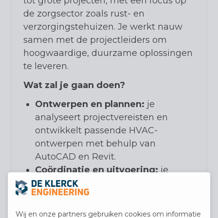
tot grote projecten, met een focus op
de zorgsector zoals rust- en
verzorgingstehuizen. Je werkt nauw
samen met de projectleiders om
hoogwaardige, duurzame oplossingen
te leveren.
Wat zal je gaan doen?
Ontwerpen en plannen:
je
analyseert projectvereisten en
ontwikkelt passende HVAC-
ontwerpen met behulp van
AutoCAD en Revit.
Coördinatie en uitvoering:
je
begeleidt projecten van concept tot
oplevering, bewaakt de voortgang
en rapporteert aan stakeholders.
Wij en onze partners gebruiken cookies om informatie